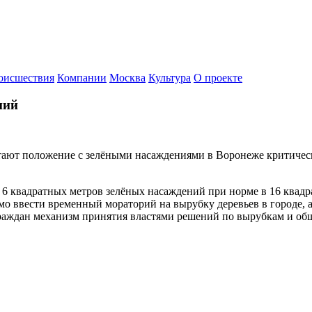
оисшествия
Компании
Москва
Культура
О проекте
ний
ают положение с зелёными насаждениями в Воронеже критически
 6 квадратных метров зелёных насаждений при норме в 16 квадр
имо ввести временный мораторий на вырубку деревьев в городе,
граждан механизм принятия властями решений по вырубкам и об