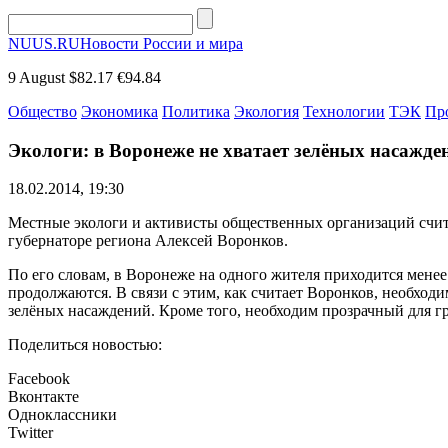
NUUS.RU
Новости России и мира
9 August
$82.17
€94.84
Общество
Экономика
Политика
Экология
Технологии
ТЭК
Пр
Экологи: в Воронеже не хватает зелёных насажде
18.02.2014, 19:30
Местные экологи и активисты общественных организаций счит
губернаторе региона Алексей Воронков.
По его словам, в Воронеже на одного жителя приходится менее
продолжаются. В связи с этим, как считает Воронков, необход
зелёных насаждений. Кроме того, необходим прозрачный для 
Поделиться новостью:
Facebook
Вконтакте
Одноклассники
Twitter