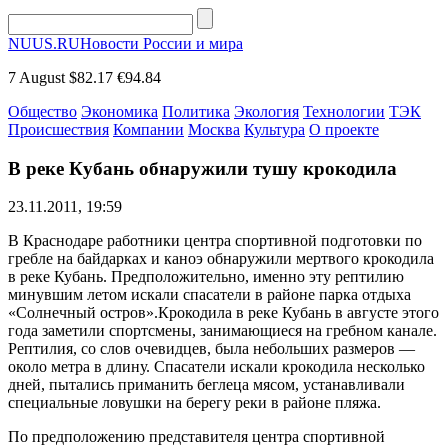
NUUS.RU
Новости России и мира
7 August
$82.17
€94.84
Общество
Экономика
Политика
Экология
Технологии
ТЭК
Происшествия
Компании
Москва
Культура
О проекте
В реке Кубань обнаружили тушу крокодила
23.11.2011, 19:59
В Краснодаре работники центра спортивной подготовки по
гребле на байдарках и каноэ обнаружили мертвого крокодила
в реке Кубань. Предположительно, именно эту рептилию
минувшим летом искали спасатели в районе парка отдыха
«Солнечный остров».Крокодила в реке Кубань в августе этого
года заметили спортсмены, занимающиеся на гребном канале.
Рептилия, со слов очевидцев, была небольших размеров —
около метра в длину. Спасатели искали крокодила несколько
дней, пытались приманить беглеца мясом, устанавливали
специальные ловушки на берегу реки в районе пляжа.
По предположению представителя центра спортивной