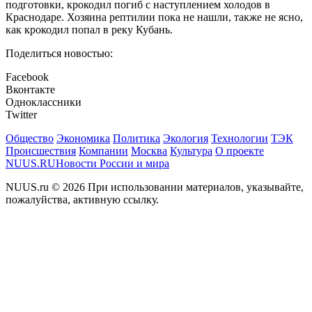
подготовки, крокодил погиб с наступлением холодов в
Краснодаре. Хозяина рептилии пока не нашли, также не ясно,
как крокодил попал в реку Кубань.
Поделиться новостью:
Facebook
Вконтакте
Одноклассники
Twitter
Общество
Экономика
Политика
Экология
Технологии
ТЭК
Происшествия
Компании
Москва
Культура
О проекте
NUUS.RU
Новости России и мира
NUUS.ru © 2026 При использовании материалов, указывайте,
пожалуйства, активную ссылку.