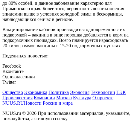
до 80% особей, и данное заболевание характерно для
Приморского края. Более того, вероятность возникновения
эпидемии выше в условиях холодной зимы и бескормицы,
наблюдающихся сейчас в регионе.
Вакцинирование кабанов производится одновременно с их
подкормкой – вакцина в виде порошка добавляется в корм на
подкормочных площадках. Всего планируется израсходовать
20 килограммов вакцины в 15-20 подкормочных пунктах.
Поделиться новостью:
Facebook
Вконтакте
Одноклассники
Twitter
Общество
Экономика
Политика
Экология
Технологии
ТЭК
Происшествия
Компании
Москва
Культура
О проекте
NUUS.RU
Новости России и мира
NUUS.ru © 2026 При использовании материалов, указывайте,
пожалуйства, активную ссылку.