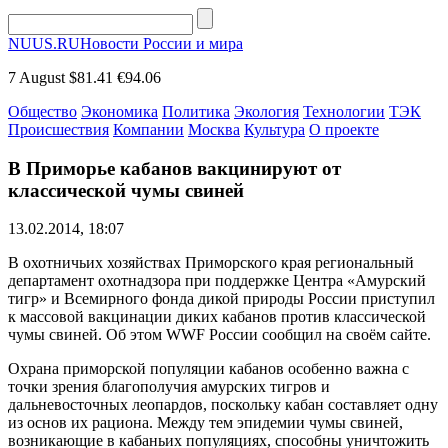
NUUS.RU
Новости России и мира
7 August
$81.41
€94.06
Общество
Экономика
Политика
Экология
Технологии
ТЭК
Происшествия
Компании
Москва
Культура
О проекте
В Приморье кабанов вакцинируют от
классической чумы свиней
13.02.2014, 18:07
В охотничьих хозяйствах Приморского края региональный
департамент охотнадзора при поддержке Центра «Амурский
тигр» и Всемирного фонда дикой природы России приступил
к массовой вакцинации диких кабанов против классической
чумы свиней. Об этом WWF России сообщил на своём сайте.
Охрана приморской популяции кабанов особенно важна с
точки зрения благополучия амурских тигров и
дальневосточных леопардов, поскольку кабан составляет одну
из основ их рациона. Между тем эпидемии чумы свиней,
возникающие в кабаньих популяциях, способны уничтожить