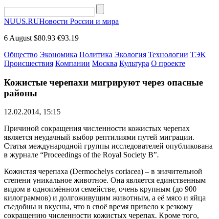
NUUS.RU
Новости России и мира
6 August
$80.93
€93.19
Общество
Экономика
Политика
Экология
Технологии
ТЭК
Происшествия
Компании
Москва
Культура
О проекте
Кожистые черепахи мигрируют через опасные
районы
12.02.2014, 15:15
Причиной сокращения численности кожистых черепах
является неудачный выбор рептилиями путей миграции.
Статья международной группы исследователей опубликована
в журнале “Proceedings of the Royal Society B”.
Кожистая черепаха (Dermochelys coriacea) – в значительной
степени уникальное животное. Она является единственным
видом в одноимённом семействе, очень крупным (до 900
килограммов) и долгоживущим животным, а её мясо и яйца
съедобны и вкусны, что в своё время привело к резкому
сокращению численности кожистых черепах. Кроме того,