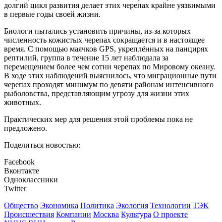
долгий цикл развития делает этих черепах крайне уязвимыми
в первые годы своей жизни.
Биологи пытались установить причины, из-за которых
численность кожистых черепах сокращается и в настоящее
время. С помощью маячков GPS, укреплённых на панцирях
рептилий, группа в течение 15 лет наблюдала за
перемещением более чем сотни черепах по Мировому океану.
В ходе этих наблюдений выяснилось, что миграционные пути
черепах проходят минимум по девяти районам интенсивного
рыболовства, представляющим угрозу для жизни этих
животных.
Практических мер для решения этой проблемы пока не
предложено.
Поделиться новостью:
Facebook
Вконтакте
Одноклассники
Twitter
Общество
Экономика
Политика
Экология
Технологии
ТЭК
Происшествия
Компании
Москва
Культура
О проекте