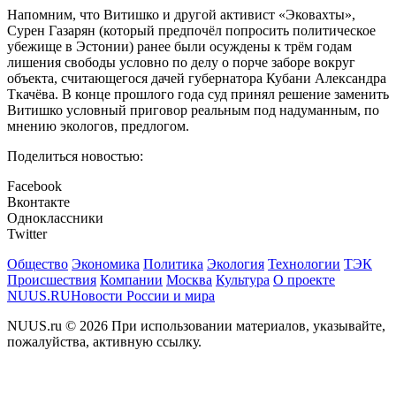
Напомним, что Витишко и другой активист «Эковахты»,
Сурен Газарян (который предпочёл попросить политическое
убежище в Эстонии) ранее были осуждены к трём годам
лишения свободы условно по делу о порче заборе вокруг
объекта, считающегося дачей губернатора Кубани Александра
Ткачёва. В конце прошлого года суд принял решение заменить
Витишко условный приговор реальным под надуманным, по
мнению экологов, предлогом.
Поделиться новостью:
Facebook
Вконтакте
Одноклассники
Twitter
Общество
Экономика
Политика
Экология
Технологии
ТЭК
Происшествия
Компании
Москва
Культура
О проекте
NUUS.RU
Новости России и мира
NUUS.ru © 2026 При использовании материалов, указывайте,
пожалуйства, активную ссылку.