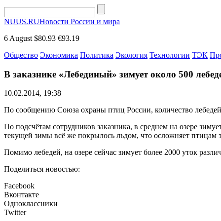
NUUS.RU
Новости России и мира
6 August
$80.93
€93.19
Общество
Экономика
Политика
Экология
Технологии
ТЭК
Пр
В заказнике «Лебединый» зимует около 500 лебед
10.02.2014, 19:38
По сообщению Союза охраны птиц России, количество лебедей, 
По подсчётам сотрудников заказника, в среднем на озере зиму
текущей зимы всё же покрылось льдом, что осложняет птицам 
Помимо лебедей, на озере сейчас зимует более 2000 уток разли
Поделиться новостью:
Facebook
Вконтакте
Одноклассники
Twitter