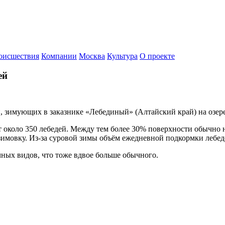
оисшествия
Компании
Москва
Культура
О проекте
ей
зимующих в заказнике «Лебединый» (Алтайский край) на озере С
ет около 350 лебедей. Между тем более 30% поверхности обычно
зимовку. Из-за суровой зимы объём ежедневной подкормки лебед
чных видов, что тоже вдвое больше обычного.