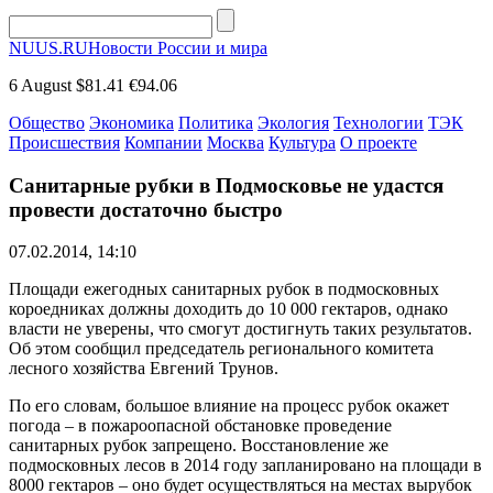
NUUS.RU
Новости России и мира
6 August
$81.41
€94.06
Общество
Экономика
Политика
Экология
Технологии
ТЭК
Происшествия
Компании
Москва
Культура
О проекте
Санитарные рубки в Подмосковье не удастся
провести достаточно быстро
07.02.2014, 14:10
Площади ежегодных санитарных рубок в подмосковных
короедниках должны доходить до 10 000 гектаров, однако
власти не уверены, что смогут достигнуть таких результатов.
Об этом сообщил председатель регионального комитета
лесного хозяйства Евгений Трунов.
По его словам, большое влияние на процесс рубок окажет
погода – в пожароопасной обстановке проведение
санитарных рубок запрещено. Восстановление же
подмосковных лесов в 2014 году запланировано на площади в
8000 гектаров – оно будет осуществляться на местах вырубок