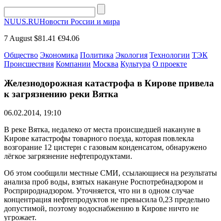
NUUS.RU
Новости России и мира
7 August
$81.41
€94.06
Общество
Экономика
Политика
Экология
Технологии
ТЭК
Происшествия
Компании
Москва
Культура
О проекте
Железнодорожная катастрофа в Кирове привела
к загрязнению реки Вятка
06.02.2014, 19:10
В реке Вятка, недалеко от места происшедшей накануне в
Кирове катастрофы товарного поезда, которая повлекла
возгорание 12 цистерн с газовым конденсатом, обнаружено
лёгкое загрязнение нефтепродуктами.
Об этом сообщили местные СМИ, ссылающиеся на результаты
анализа проб воды, взятых накануне Роспотребнадзором и
Росприроднадзором. Уточняется, что ни в одном случае
концентрация нефтепродуктов не превысила 0,23 предельно
допустимой, поэтому водоснабжению в Кирове ничто не
угрожает.