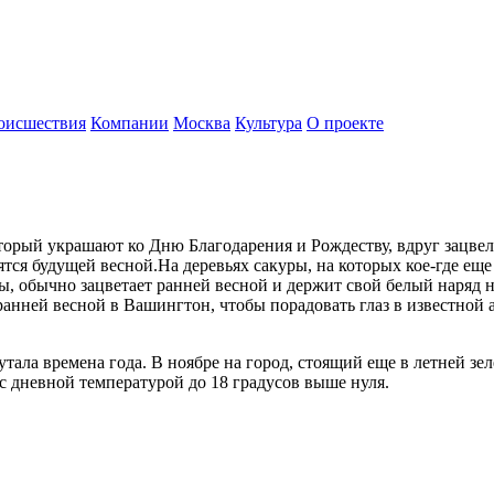
оисшествия
Компании
Москва
Культура
О проекте
орый украшают ко Дню Благодарения и Рождеству, вдруг зацвел
ся будущей весной.На деревьях сакуры, на которых кое-где еще 
, обычно зацветает ранней весной и держит свой белый наряд н
нней весной в Вашингтон, чтобы порадовать глаз в известной а
тала времена года. В ноябре на город, стоящий еще в летней зел
с дневной температурой до 18 градусов выше нуля.