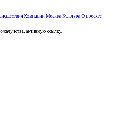
оисшествия
Компании
Москва
Культура
О проекте
ожалуйства, активную ссылку.