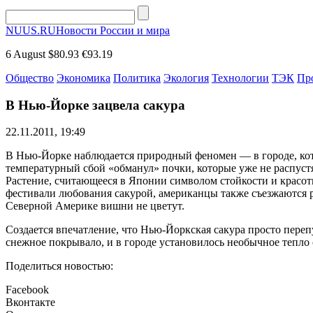
NUUS.RU
Новости России и мира
6 August
$80.93
€93.19
Общество
Экономика
Политика
Экология
Технологии
ТЭК
Пр
В Нью-Йорке зацвела сакура
22.11.2011, 19:49
В Нью-Йорке наблюдается природный феномен — в городе, кот
температурный сбой «обманул» почки, которые уже не распустят
Растение, считающееся в Японии символом стойкости и красоты
фестивали любования сакурой, американцы также съезжаются ра
Северной Америке вишни не цветут.
Создается впечатление, что Нью-Йоркская сакура просто перепу
снежное покрывало, и в городе установилось необычное тепло 
Поделиться новостью:
Facebook
Вконтакте