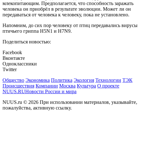
млекопитающим. Предполагается, что способность заражать
человека он приобрёл в результате эволюции. Может ли он
передаваться от человека к человеку, пока не установлено.
Напомним, до сих пор человеку от птиц передавались вирусы
птичьего гриппа H5N1 и H7N9.
Поделиться новостью:
Facebook
Вконтакте
Одноклассники
Twitter
Общество
Экономика
Политика
Экология
Технологии
ТЭК
Происшествия
Компании
Москва
Культура
О проекте
NUUS.RU
Новости России и мира
NUUS.ru © 2026 При использовании материалов, указывайте,
пожалуйства, активную ссылку.