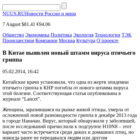
NUUS.RU
Новости России и мира
7 August
$81.41
€94.06
Общество
Экономика
Политика
Экология
Технологии
ТЭК
Происшествия
Компании
Москва
Культура
О проекте
В Китае выявлен новый штамм вируса птичьего
гриппа
05.02.2014, 16:42
Китайские врачи установили, что одна из жертв эпидемии
птичьего гриппа в КНР погибла от нового штамма вируса
этой болезни. Соответствующая статья опубликована в
журнале “Lancet”.
Женщина, заразившаяся на рынке живой птицы, умерла от
осложнений новой разновидности гриппа в декабре 2013 года
в городе Наньчан. Вирус, который обнаружили у заболевшей,
после исследований причислили к подгруппе H10N8 – этот
вариант часто встречается среди диких и домашних птиц, но
никогда ранее не передавался людям или другим