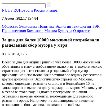
NUUS.RU
Новости России и мира
7 August
$82.17
€94.84
Общество
Экономика
Политика
Экология
Технологии
ТЭК
Происшествия
Компании
Москва
Культура
О проекте
За два дня более 10000 москвичей потребовали
раздельный сбор мусора у мэра
03.02.2014, 17:25
Всего за два дня акции Гринпис уже более 10000 москвичей
обратились к мэру с требованием включить в экологическую
стратегию развития столицы раздельный сбор мусора,
прекращение использования противогололёдных реагентов и
другие дополнения.Экологическую стратегию Москвы,
которая определит развитие столицы в ближайшие 16 лет,
запланировано вынести для утверждения мэром Москвы уже
в феврале этого года. Однако в программе не нашли
отражения важные моменты, необходимые для зелёного
развития города. Например, не запланировано введение
раздельного сбора мусора, прекращение работы