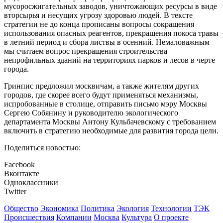
мусоросжигательных заводов, уничтожающих ресурсы в виде
вторсырья и несущих угрозу здоровью людей. В тексте
стратегии не до конца прописаны вопросы сокращения
использования опасных реагентов, прекращения покоса травы
в летний период и сбора листвы в осенний. Немаловажным
мы считаем вопрос прекращения строительства
непрофильных зданий на территориях парков и лесов в черте
города.
Гринпис предложил москвичам, а также жителям других
городов, где скорее всего будут применяться механизмы,
испробованные в столице, отправить письмо мэру Москвы
Сергею Собянину и руководителю экологического
департамента Москвы Антону Кульбачевскому с требованием
включить в стратегию необходимые для развития города цели.
Поделиться новостью:
Facebook
Вконтакте
Одноклассники
Twitter
Общество
Экономика
Политика
Экология
Технологии
ТЭК
Происшествия
Компании
Москва
Культура
О проекте