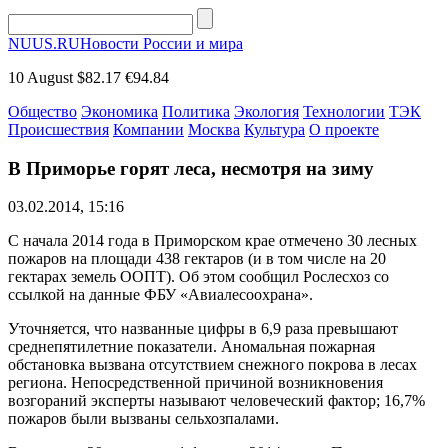
NUUS.RU
Новости России и мира
10 August
$82.17
€94.84
Общество
Экономика
Политика
Экология
Технологии
ТЭК
Происшествия
Компании
Москва
Культура
О проекте
В Приморье горят леса, несмотря на зиму
03.02.2014, 15:16
С начала 2014 года в Приморском крае отмечено 30 лесных
пожаров на площади 438 гектаров (и в том числе на 20
гектарах земель ООПТ). Об этом сообщил Рослесхоз со
ссылкой на данные ФБУ «Авиалесоохрана».
Уточняется, что названные цифры в 6,9 раза превышают
среднепятилетние показатели. Аномальная пожарная
обстановка вызвана отсутствием снежного покрова в лесах
региона. Непосредственной причиной возникновения
возгораний эксперты называют человеческий фактор; 16,7%
пожаров были вызваны сельхозпалами.