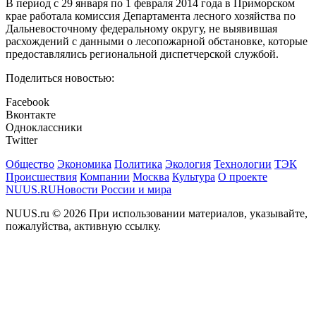
В период с 29 января по 1 февраля 2014 года в Приморском
крае работала комиссия Департамента лесного хозяйства по
Дальневосточному федеральному округу, не выявившая
расхождений с данными о лесопожарной обстановке, которые
предоставлялись региональной диспетчерской службой.
Поделиться новостью:
Facebook
Вконтакте
Одноклассники
Twitter
Общество
Экономика
Политика
Экология
Технологии
ТЭК
Происшествия
Компании
Москва
Культура
О проекте
NUUS.RU
Новости России и мира
NUUS.ru © 2026 При использовании материалов, указывайте,
пожалуйства, активную ссылку.