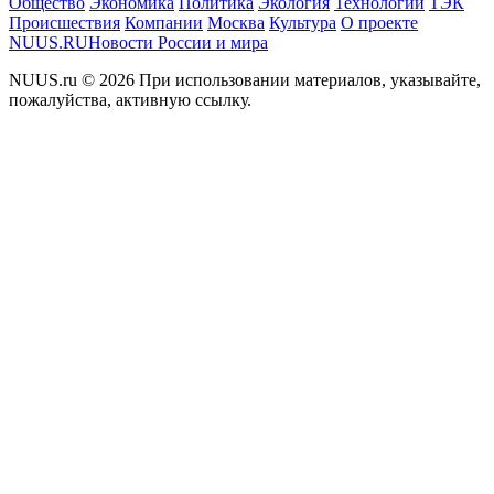
Общество
Экономика
Политика
Экология
Технологии
ТЭК
Происшествия
Компании
Москва
Культура
О проекте
NUUS.RU
Новости России и мира
NUUS.ru © 2026 При использовании материалов, указывайте,
пожалуйства, активную ссылку.