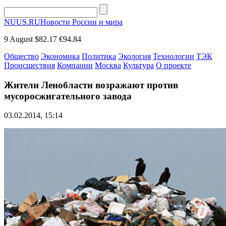
NUUS.RU
Новости России и мира
9 August
$82.17
€94.84
Общество
Экономика
Политика
Экология
Технологии
ТЭК
Происшествия
Компании
Москва
Культура
О проекте
Жители Ленобласти возражают против
мусоросжигательного завода
03.02.2014, 15:14