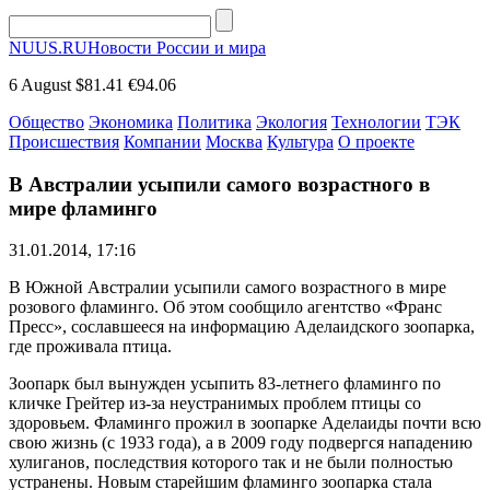
NUUS.RU
Новости России и мира
6 August
$81.41
€94.06
Общество
Экономика
Политика
Экология
Технологии
ТЭК
Происшествия
Компании
Москва
Культура
О проекте
В Австралии усыпили самого возрастного в
мире фламинго
31.01.2014, 17:16
В Южной Австралии усыпили самого возрастного в мире
розового фламинго. Об этом сообщило агентство «Франс
Пресс», сославшееся на информацию Аделаидского зоопарка,
где проживала птица.
Зоопарк был вынужден усыпить 83-летнего фламинго по
кличке Грейтер из-за неустранимых проблем птицы со
здоровьем. Фламинго прожил в зоопарке Аделаиды почти всю
свою жизнь (с 1933 года), а в 2009 году подвергся нападению
хулиганов, последствия которого так и не были полностью
устранены. Новым старейшим фламинго зоопарка стала