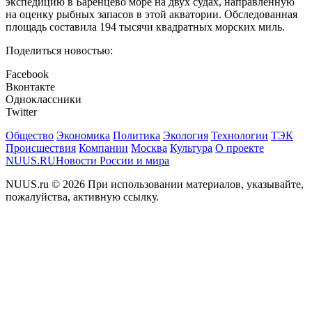
экспедицию в Баренцево море на двух судах, направленную
на оценку рыбных запасов в этой акватории. Обследованная
площадь составила 194 тысячи квадратных морских миль.
Поделиться новостью:
Facebook
Вконтакте
Одноклассники
Twitter
Общество
Экономика
Политика
Экология
Технологии
ТЭК
Происшествия
Компании
Москва
Культура
О проекте
NUUS.RU
Новости России и мира
NUUS.ru © 2026 При использовании материалов, указывайте,
пожалуйства, активную ссылку.