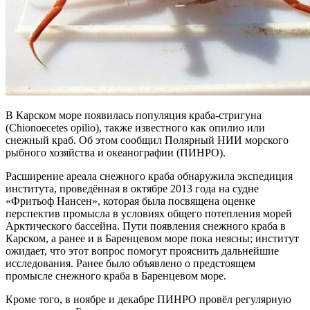
В Карском море появилась популяция краба-стригуна
(Chionoecetes opilio), также известного как опилио или
снежный краб. Об этом сообщил Полярный НИИ морского
рыбного хозяйства и океанографии (ПИНРО).
Расширение ареала снежного краба обнаружила экспедиция
института, проведённая в октябре 2013 года на судне
«Фритьоф Нансен», которая была посвящена оценке
перспектив промысла в условиях общего потепления морей
Арктического бассейна. Пути появления снежного краба в
Карском, а ранее и в Баренцевом море пока неясны; институт
ожидает, что этот вопрос помогут прояснить дальнейшие
исследования. Ранее было объявлено о предстоящем
промысле снежного краба в Баренцевом море.
Кроме того, в ноябре и декабре ПИНРО провёл регулярную