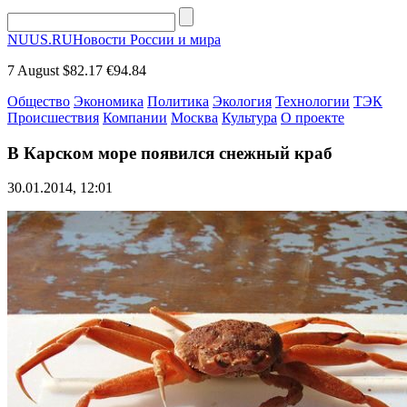
NUUS.RU
Новости России и мира
7 August
$82.17
€94.84
Общество
Экономика
Политика
Экология
Технологии
ТЭК
Происшествия
Компании
Москва
Культура
О проекте
В Карском море появился снежный краб
30.01.2014, 12:01