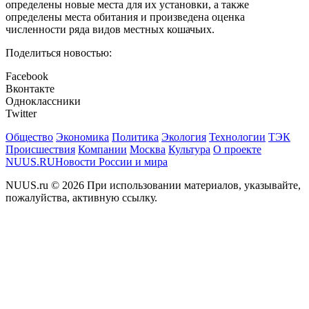
определены новые места для их установки, а также
определены места обитания и произведена оценка
численности ряда видов местных кошачьих.
Поделиться новостью:
Facebook
Вконтакте
Одноклассники
Twitter
Общество
Экономика
Политика
Экология
Технологии
ТЭК
Происшествия
Компании
Москва
Культура
О проекте
NUUS.RU
Новости России и мира
NUUS.ru © 2026 При использовании материалов, указывайте,
пожалуйства, активную ссылку.