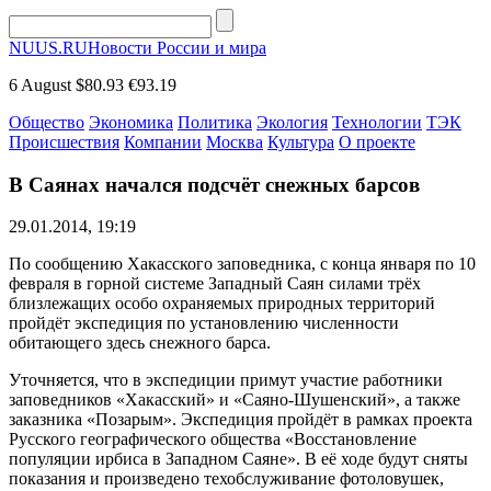
NUUS.RU
Новости России и мира
6 August
$80.93
€93.19
Общество
Экономика
Политика
Экология
Технологии
ТЭК
Происшествия
Компании
Москва
Культура
О проекте
В Саянах начался подсчёт снежных барсов
29.01.2014, 19:19
По сообщению Хакасского заповедника, с конца января по 10
февраля в горной системе Западный Саян силами трёх
близлежащих особо охраняемых природных территорий
пройдёт экспедиция по установлению численности
обитающего здесь снежного барса.
Уточняется, что в экспедиции примут участие работники
заповедников «Хакасский» и «Саяно-Шушенский», а также
заказника «Позарым». Экспедиция пройдёт в рамках проекта
Русского географического общества «Восстановление
популяции ирбиса в Западном Саяне». В её ходе будут сняты
показания и произведено техобслуживание фотоловушек,