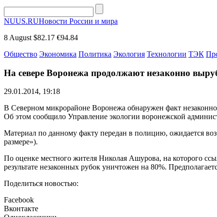
NUUS.RU
Новости России и мира
8 August
$82.17
€94.84
Общество
Экономика
Политика
Экология
Технологии
ТЭК
Пр
На севере Воронежа продолжают незаконно выруб
29.01.2014, 19:18
В Северном микрорайоне Воронежа обнаружен факт незаконной 
Об этом сообщило Управление экологии воронежской админис
Материал по данному факту передан в полицию, ожидается воз
размере»).
По оценке местного жителя Николая Ашурова, на которого ссыла
результате незаконных рубок уничтожен на 80%. Предполагаетс
Поделиться новостью:
Facebook
Вконтакте