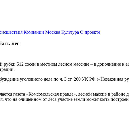
оисшествия
Компании
Москва
Культура
О проекте
ать лес
рубки 512 сосен в местном лесном массиве – в дополнение к ещ
трации.
буждение уголовного дела по ч. 3 ст. 260 УК РФ («Незаконная р
ется газета «Комсомольская правда», лесной массив в районе д. 
я, что на очищенном от леса участке земли может быть построен