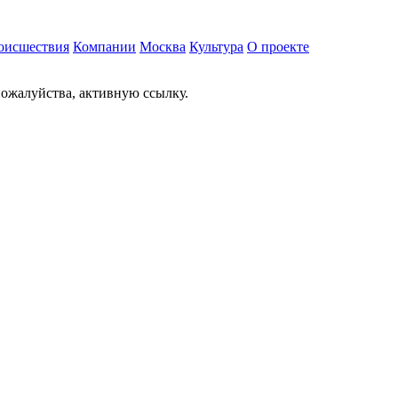
оисшествия
Компании
Москва
Культура
О проекте
ожалуйства, активную ссылку.