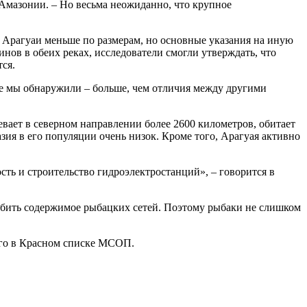
 Амазонии. – Но весьма неожиданно, что крупное
ы Арагуаи меньше по размерам, но основные указания на иную
нов в обеих реках, исследователи смогли утверждать, что
ся.
орые мы обнаружили – больше, чем отличия между другими
евает в северном направлении более 2600 километров, обитает
ия в его популяции очень низок. Кроме того, Арагуая активно
сть и строительство гидроэлектростанций», – говорится в
абить содержимое рыбацких сетей. Поэтому рыбаки не слишком
ого в Красном списке МСОП.