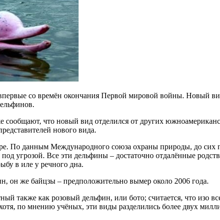
первые со времён окончания Первой мировой войны. Новый вид,
дельфинов.
е сообщают, что новый вид отделился от других южноамериканс
представителей нового вида.
ре. По данным Международного союза охраны природы, до сих п
од угрозой. Все эти дельфины – достаточно отдалённые родств
бу в иле у речного дна.
н, он же байцзы – предположительно вымер около 2006 года.
ый также как розовый дельфин, или бото; считается, что изо в
хотя, по мнению учёных, эти виды разделились более двух милли