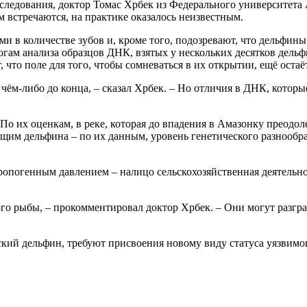
сследования, доктор Томас Хрбек из Федерального университета
 встречаются, на практике оказалось неизвестным.
и в количестве зубов и, кроме того, подозревают, что дельфин
огам анализа образцов ДНК, взятых у нескольких десятков дельфи
что поле для того, чтобы сомневаться в их открытии, ещё остаёт
 в чём-либо до конца, – сказал Хрбек. – Но отличия в ДНК, кот
о их оценкам, в реке, которая до впадения в Амазонку преодол
им дельфина – по их данным, уровень генетического разнообраз
ропогенным давлением – налицо сельскохозяйственная деятельно
го рыбы, – прокомментировал доктор Хрбек. – Они могут разгр
ский дельфин, требуют присвоения новому виду статуса уязвим