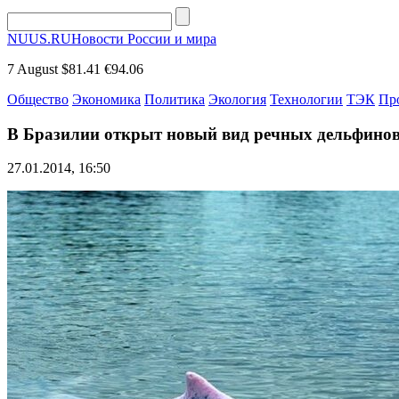
NUUS.RU
Новости России и мира
7 August
$81.41
€94.06
Общество
Экономика
Политика
Экология
Технологии
ТЭК
Пр
В Бразилии открыт новый вид речных дельфино
27.01.2014, 16:50