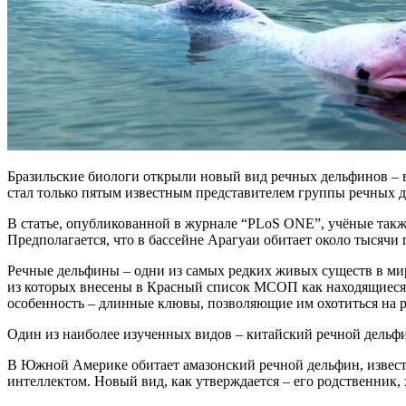
Бразильские биологи открыли новый вид речных дельфинов – в
стал только пятым известным представителем группы речных 
В статье, опубликованной в журнале “PLoS ONE”, учёные такж
Предполагается, что в бассейне Арагуаи обитает около тысячи 
Речные дельфины – одни из самых редких живых существ в ми
из которых внесены в Красный список МСОП как находящиеся п
особенность – длинные клювы, позволяющие им охотиться на ры
Один из наиболее изученных видов – китайский речной дельфи
В Южной Америке обитает амазонский речной дельфин, известн
интеллектом. Новый вид, как утверждается – его родственник, 