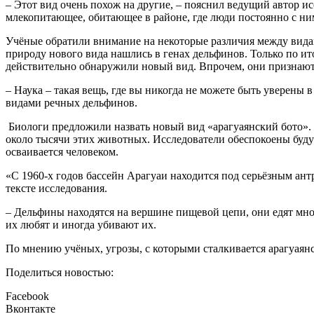
– Этот вид очень похож на другие, – пояснил ведущий автор и
млекопитающее, обитающее в районе, где люди постоянно с ним
Учёные обратили внимание на некоторые различия между видам
природу нового вида нашлись в генах дельфинов. Только по ит
действительно обнаружили новый вид. Впрочем, они признают, 
– Наука – такая вещь, где вы никогда не можете быть уверены
видами речных дельфинов.
Биологи предложили назвать новый вид «арагуаянский бото». П
около тысячи этих животных. Исследователи обеспокоены будущ
осваивается человеком.
«С 1960-х годов бассейн Арагуаи находится под серьёзным ант
тексте исследования.
– Дельфины находятся на вершине пищевой цепи, они едят мно
их любят и иногда убивают их.
По мнению учёных, угрозы, с которыми сталкивается арагуаян
Поделиться новостью:
Facebook
Вконтакте