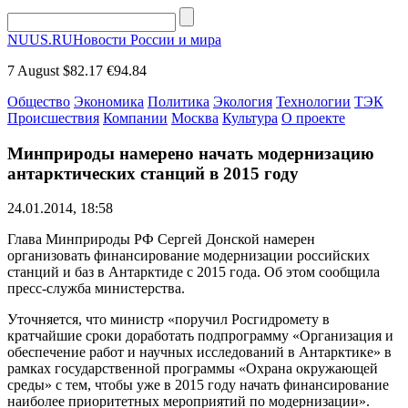
NUUS.RU
Новости России и мира
7 August
$82.17
€94.84
Общество
Экономика
Политика
Экология
Технологии
ТЭК
Происшествия
Компании
Москва
Культура
О проекте
Минприроды намерено начать модернизацию
антарктических станций в 2015 году
24.01.2014, 18:58
Глава Минприроды РФ Сергей Донской намерен
организовать финансирование модернизации российских
станций и баз в Антарктиде с 2015 года. Об этом сообщила
пресс-служба министерства.
Уточняется, что министр «поручил Росгидромету в
кратчайшие сроки доработать подпрограмму «Организация и
обеспечение работ и научных исследований в Антарктике» в
рамках государственной программы «Охрана окружающей
среды» с тем, чтобы уже в 2015 году начать финансирование
наиболее приоритетных мероприятий по модернизации».