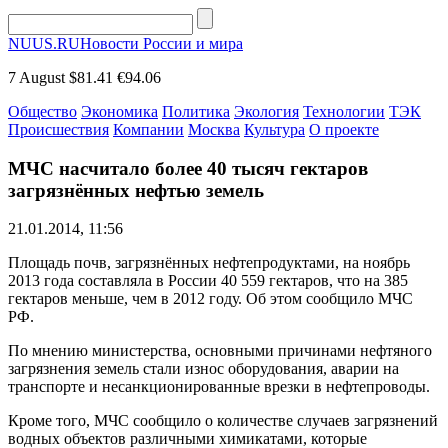
NUUS.RU
Новости России и мира
7 August
$81.41
€94.06
Общество
Экономика
Политика
Экология
Технологии
ТЭК
Происшествия
Компании
Москва
Культура
О проекте
МЧС насчитало более 40 тысяч гектаров
загрязнённых нефтью земель
21.01.2014, 11:56
Площадь почв, загрязнённых нефтепродуктами, на ноябрь
2013 года составляла в России 40 559 гектаров, что на 385
гектаров меньше, чем в 2012 году. Об этом сообщило МЧС
РФ.
По мнению министерства, основными причинами нефтяного
загрязнения земель стали износ оборудования, аварии на
транспорте и несанкционированные врезки в нефтепроводы.
Кроме того, МЧС сообщило о количестве случаев загрязнений
водных объектов различными химикатами, которые