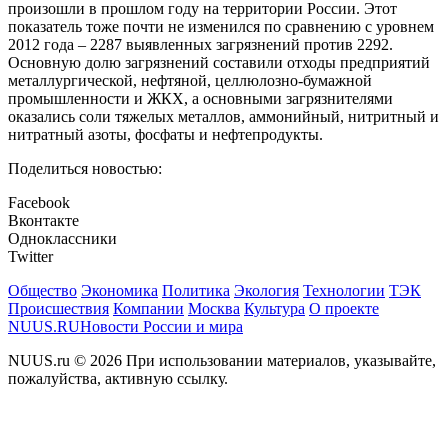
произошли в прошлом году на территории России. Этот
показатель тоже почти не изменился по сравнению с уровнем
2012 года – 2287 выявленных загрязнений против 2292.
Основную долю загрязнений составили отходы предприятий
металлургической, нефтяной, целлюлозно-бумажной
промышленности и ЖКХ, а основными загрязнителями
оказались соли тяжелых металлов, аммонийный, нитритный и
нитратный азоты, фосфаты и нефтепродукты.
Поделиться новостью:
Facebook
Вконтакте
Одноклассники
Twitter
Общество
Экономика
Политика
Экология
Технологии
ТЭК
Происшествия
Компании
Москва
Культура
О проекте
NUUS.RU
Новости России и мира
NUUS.ru © 2026 При использовании материалов, указывайте,
пожалуйства, активную ссылку.