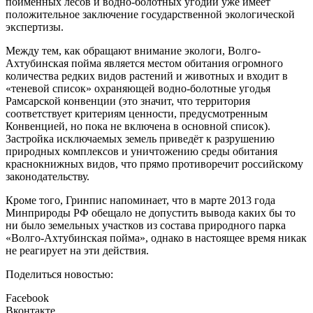
пойменных лесов и водно-болотных угодий уже имеет
положительное заключение государственной экологической
экспертизы.
Между тем, как обращают внимание экологи, Волго-
Ахтубинская пойма является местом обитания огромного
количества редких видов растений и животных и входит в
«теневой список» охраняющей водно-болотные угодья
Рамсарской конвенции (это значит, что территория
соответствует критериям ценности, предусмотренным
Конвенцией, но пока не включена в основной список).
Застройка исключаемых земель приведёт к разрушению
природных комплексов и уничтожению среды обитания
краснокнижных видов, что прямо противоречит российскому
законодательству.
Кроме того, Гринпис напоминает, что в марте 2013 года
Минприроды РФ обещало не допустить вывода каких бы то
ни было земельных участков из состава природного парка
«Волго-Ахтубинская пойма», однако в настоящее время никак
не реагирует на эти действия.
Поделиться новостью:
Facebook
Вконтакте