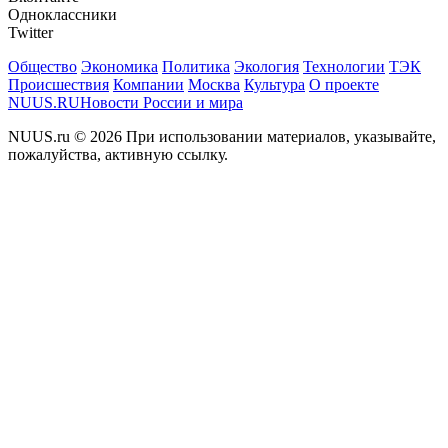
Одноклассники
Twitter
Общество
Экономика
Политика
Экология
Технологии
ТЭК
Происшествия
Компании
Москва
Культура
О проекте
NUUS.RU
Новости России и мира
NUUS.ru © 2026 При использовании материалов, указывайте,
пожалуйства, активную ссылку.