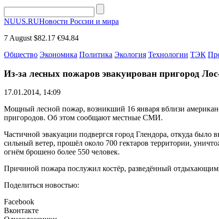
NUUS.RU
Новости России и мира
7 August
$82.17
€94.84
Общество
Экономика
Политика
Экология
Технологии
ТЭК
Пр
Из-за лесных пожаров эвакуирован пригород Лос
17.01.2014, 14:09
Мощный лесной пожар, возникший 16 января вблизи американс
пригородов. Об этом сообщают местные СМИ.
Частичной эвакуации подвергся город Глендора, откуда было в
сильный ветер, прошёл около 700 гектаров территории, уничто
огнём брошено более 550 человек.
Причиной пожара послужил костёр, разведённый отдыхающими
Поделиться новостью:
Facebook
Вконтакте