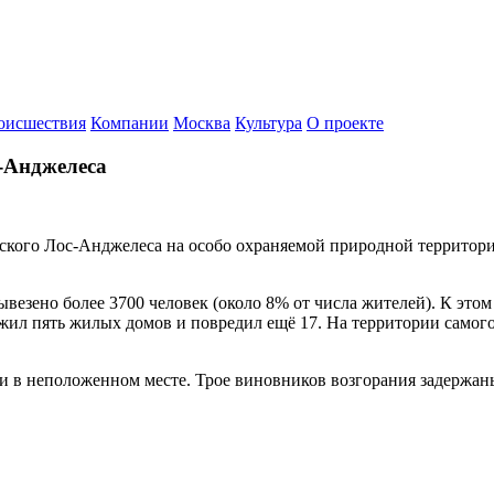
оисшествия
Компании
Москва
Культура
О проекте
-Анджелеса
кого Лос-Анджелеса на особо охраняемой природной территории
ывезено более 3700 человек (около 8% от числа жителей). К это
жил пять жилых домов и повредил ещё 17. На территории самого
 в неположенном месте. Трое виновников возгорания задержан