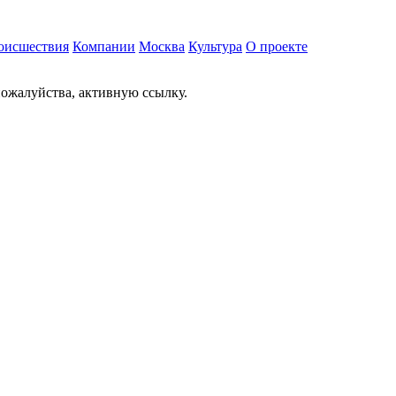
оисшествия
Компании
Москва
Культура
О проекте
ожалуйства, активную ссылку.