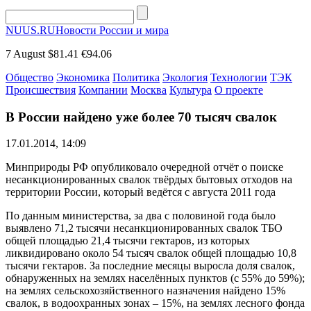
NUUS.RU
Новости России и мира
7 August
$81.41
€94.06
Общество
Экономика
Политика
Экология
Технологии
ТЭК
Происшествия
Компании
Москва
Культура
О проекте
В России найдено уже более 70 тысяч свалок
17.01.2014, 14:09
Минприроды РФ опубликовало очередной отчёт о поиске
несанкционированных свалок твёрдых бытовых отходов на
территории России, который ведётся с августа 2011 года
По данным министерства, за два с половиной года было
выявлено 71,2 тысячи несанкционированных свалок ТБО
общей площадью 21,4 тысячи гектаров, из которых
ликвидировано около 54 тысяч свалок общей площадью 10,8
тысячи гектаров. За последние месяцы выросла доля свалок,
обнаруженных на землях населённых пунктов (с 55% до 59%);
на землях сельскохозяйственного назначения найдено 15%
свалок, в водоохранных зонах – 15%, на землях лесного фонда