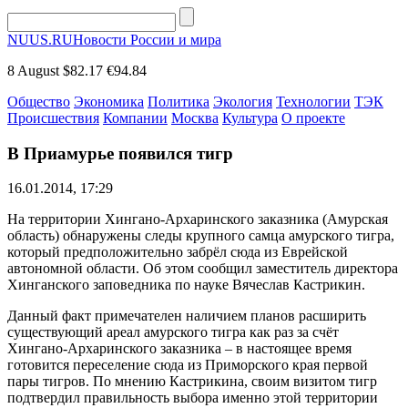
NUUS.RU
Новости России и мира
8 August
$82.17
€94.84
Общество
Экономика
Политика
Экология
Технологии
ТЭК
Происшествия
Компании
Москва
Культура
О проекте
В Приамурье появился тигр
16.01.2014, 17:29
На территории Хингано-Архаринского заказника (Амурская
область) обнаружены следы крупного самца амурского тигра,
который предположительно забрёл сюда из Еврейской
автономной области. Об этом сообщил заместитель директора
Хинганского заповедника по науке Вячеслав Кастрикин.
Данный факт примечателен наличием планов расширить
существующий ареал амурского тигра как раз за счёт
Хингано-Архаринского заказника – в настоящее время
готовится переселение сюда из Приморского края первой
пары тигров. По мнению Кастрикина, своим визитом тигр
подтвердил правильность выбора именно этой территории