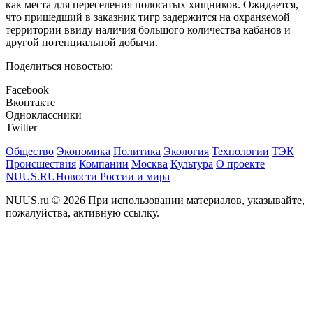
как места для переселения полосатых хищников. Ожидается,
что пришедший в заказник тигр задержится на охраняемой
территории ввиду наличия большого количества кабанов и
другой потенциальной добычи.
Поделиться новостью:
Facebook
Вконтакте
Одноклассники
Twitter
Общество
Экономика
Политика
Экология
Технологии
ТЭК
Происшествия
Компании
Москва
Культура
О проекте
NUUS.RU
Новости России и мира
NUUS.ru © 2026 При использовании материалов, указывайте,
пожалуйства, активную ссылку.