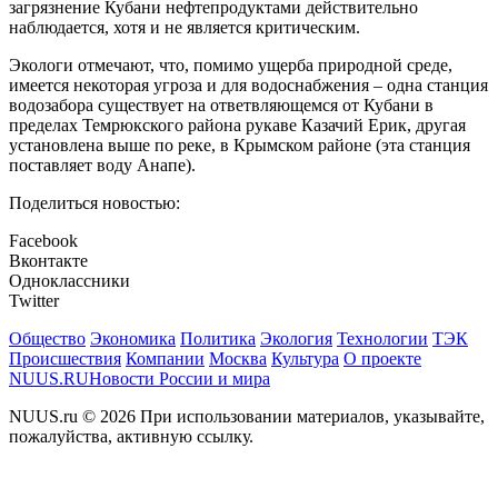
загрязнение Кубани нефтепродуктами действительно
наблюдается, хотя и не является критическим.
Экологи отмечают, что, помимо ущерба природной среде,
имеется некоторая угроза и для водоснабжения – одна станция
водозабора существует на ответвляющемся от Кубани в
пределах Темрюкского района рукаве Казачий Ерик, другая
установлена выше по реке, в Крымском районе (эта станция
поставляет воду Анапе).
Поделиться новостью:
Facebook
Вконтакте
Одноклассники
Twitter
Общество
Экономика
Политика
Экология
Технологии
ТЭК
Происшествия
Компании
Москва
Культура
О проекте
NUUS.RU
Новости России и мира
NUUS.ru © 2026 При использовании материалов, указывайте,
пожалуйства, активную ссылку.