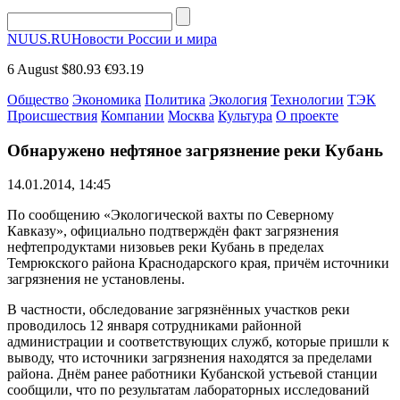
NUUS.RU
Новости России и мира
6 August
$80.93
€93.19
Общество
Экономика
Политика
Экология
Технологии
ТЭК
Происшествия
Компании
Москва
Культура
О проекте
Обнаружено нефтяное загрязнение реки Кубань
14.01.2014, 14:45
По сообщению «Экологической вахты по Северному
Кавказу», официально подтверждён факт загрязнения
нефтепродуктами низовьев реки Кубань в пределах
Темрюкского района Краснодарского края, причём источники
загрязнения не установлены.
В частности, обследование загрязнённых участков реки
проводилось 12 января сотрудниками районной
администрации и соответствующих служб, которые пришли к
выводу, что источники загрязнения находятся за пределами
района. Днём ранее работники Кубанской устьевой станции
сообщили, что по результатам лабораторных исследований