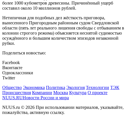
более 1000 кубометров древесины. Причинённый ущерб
составил около 10 миллионов рублей.
Нетипичная для подобных дел жёсткость приговора,
вынесенного Пригородным районным судом Свердловской
области (пять лет реального лишения свободы с отбыванием в
колонии строгого режима) объясняется неснятой судимостью
осуждённого и большим количеством эпизодов незаконной
рубки.
Поделиться новостью:
Facebook
Вконтакте
Одноклассники
Twitter
Общество
Экономика
Политика
Экология
Технологии
ТЭК
Происшествия
Компании
Москва
Культура
О проекте
NUUS.RU
Новости России и мира
NUUS.ru © 2026 При использовании материалов, указывайте,
пожалуйства, активную ссылку.