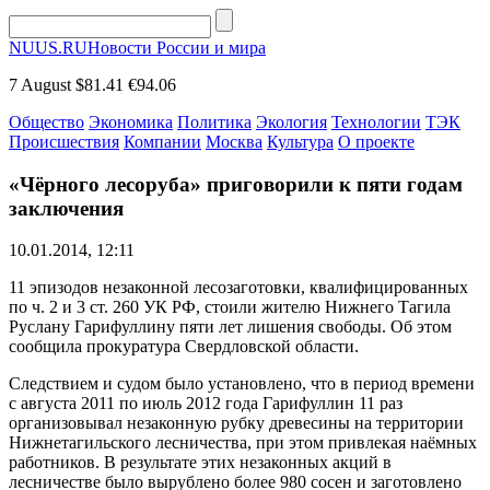
NUUS.RU
Новости России и мира
7 August
$81.41
€94.06
Общество
Экономика
Политика
Экология
Технологии
ТЭК
Происшествия
Компании
Москва
Культура
О проекте
«Чёрного лесоруба» приговорили к пяти годам
заключения
10.01.2014, 12:11
11 эпизодов незаконной лесозаготовки, квалифицированных
по ч. 2 и 3 ст. 260 УК РФ, стоили жителю Нижнего Тагила
Руслану Гарифуллину пяти лет лишения свободы. Об этом
сообщила прокуратура Свердловской области.
Следствием и судом было установлено, что в период времени
с августа 2011 по июль 2012 года Гарифуллин 11 раз
организовывал незаконную рубку древесины на территории
Нижнетагильского лесничества, при этом привлекая наёмных
работников. В результате этих незаконных акций в
лесничестве было вырублено более 980 сосен и заготовлено