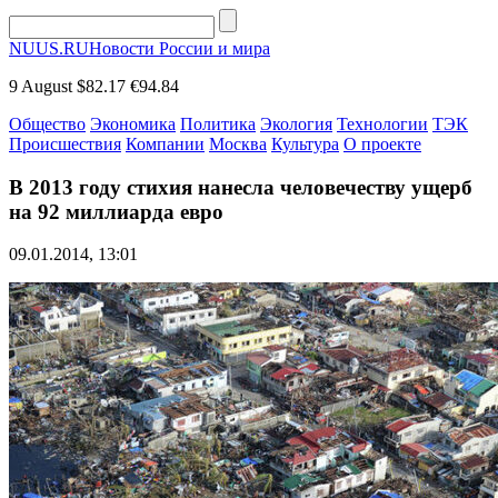
NUUS.RU
Новости России и мира
9 August
$82.17
€94.84
Общество
Экономика
Политика
Экология
Технологии
ТЭК
Происшествия
Компании
Москва
Культура
О проекте
В 2013 году стихия нанесла человечеству ущерб
на 92 миллиарда евро
09.01.2014, 13:01