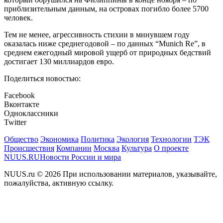
приблизительным данным, на островах погибло более 5700
человек.
Тем не менее, агрессивность стихии в минувшем году
оказалась ниже среднегодовой – по данных “Munich Re”, в
среднем ежегодный мировой ущерб от природных бедствий
достигает 130 миллиардов евро.
Поделиться новостью:
Facebook
Вконтакте
Одноклассники
Twitter
Общество
Экономика
Политика
Экология
Технологии
ТЭК
Происшествия
Компании
Москва
Культура
О проекте
NUUS.RU
Новости России и мира
NUUS.ru © 2026 При использовании материалов, указывайте,
пожалуйства, активную ссылку.