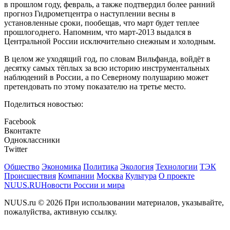
в прошлом году, февраль, а также подтвердил более ранний
прогноз Гидрометцентра о наступлении весны в
установленные сроки, пообещав, что март будет теплее
прошлогоднего. Напомним, что март-2013 выдался в
Центральной России исключительно снежным и холодным.
В целом же уходящий год, по словам Вильфанда, войдёт в
десятку самых тёплых за всю историю инструментальных
наблюдений в России, а по Северному полушарию может
претендовать по этому показателю на третье место.
Поделиться новостью:
Facebook
Вконтакте
Одноклассники
Twitter
Общество
Экономика
Политика
Экология
Технологии
ТЭК
Происшествия
Компании
Москва
Культура
О проекте
NUUS.RU
Новости России и мира
NUUS.ru © 2026 При использовании материалов, указывайте,
пожалуйства, активную ссылку.