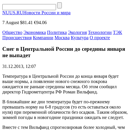
NUUS.RU
Новости России и мира
7 August
$81.41
€94.06
Общество
Экономика
Политика
Экология
Технологии
ТЭК
Происшествия
Компании
Москва
Культура
О проекте
Снег в Центральной России до середины января
не выпадет
31.12.2013, 12:07
Температура в Центральной России до конца января будет
выше нормы, а появление нового снежного покрова
ожидается не раньше середины месяца. Об этом сообщил
директор Гидрометцентра РФ Роман Вильфанд.
В ближайшие же дни температура будет по-прежнему
превышать норму на 6-8 градусов (то есть оставаться около
нуля) при переменной облачности без осадков. Таким образом,
зимней погоды в новогодние праздники ожидать не следует.
Вместе с тем Вильфанд спрогнозировав более холодный, чем