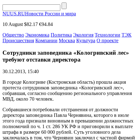
NUUS.RU
Новости России и мира
10 August
$82.17
€94.84
Общество
Экономика
Политика
Экология
Технологии
ТЭК
Происшествия
Компании
Москва
Культура
О проекте
Сотрудники заповедника «Кологривский лес»
требуют отставки директора
30.12.2013, 15:40
В городе Кологриве (Костромская область) прошла акция
протеста сотрудников заповедника «Кологривский лес»,
собравшая, согласно сообщению регионального управления
МВД, около 70 человек.
Собравшиеся потребовали отстранения от должности
директора заповедника Павла Чернявина, которого в июле
этого года признали виновным в превышении должностных
полномочий по ч. 1 ст. 286 УК РФ и приговорили к выплате
штрафа в размере 60 000 рублей. Суть уголовного дела
заключалась в том, что Чернявин заключил с частной фирмой