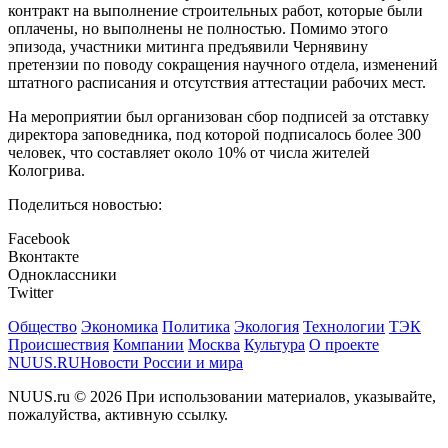
контракт на выполнение строительных работ, которые были
оплачены, но выполнены не полностью. Помимо этого
эпизода, участники митинга предъявили Чернявину
претензии по поводу сокращения научного отдела, изменений
штатного расписания и отсутствия аттестации рабочих мест.
На мероприятии был организован сбор подписей за отставку
директора заповедника, под которой подписалось более 300
человек, что составляет около 10% от числа жителей
Кологрива.
Поделиться новостью:
Facebook
Вконтакте
Одноклассники
Twitter
Общество
Экономика
Политика
Экология
Технологии
ТЭК
Происшествия
Компании
Москва
Культура
О проекте
NUUS.RU
Новости России и мира
NUUS.ru © 2026 При использовании материалов, указывайте,
пожалуйства, активную ссылку.