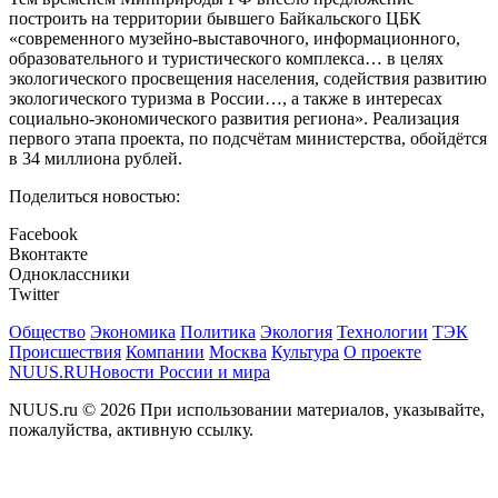
построить на территории бывшего Байкальского ЦБК
«современного музейно-выставочного, информационного,
образовательного и туристического комплекса… в целях
экологического просвещения населения, содействия развитию
экологического туризма в России…, а также в интересах
социально-экономического развития региона». Реализация
первого этапа проекта, по подсчётам министерства, обойдётся
в 34 миллиона рублей.
Поделиться новостью:
Facebook
Вконтакте
Одноклассники
Twitter
Общество
Экономика
Политика
Экология
Технологии
ТЭК
Происшествия
Компании
Москва
Культура
О проекте
NUUS.RU
Новости России и мира
NUUS.ru © 2026 При использовании материалов, указывайте,
пожалуйства, активную ссылку.