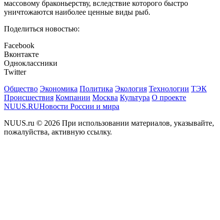
массовому браконьерству, вследствие которого быстро
уничтожаются наиболее ценные виды рыб.
Поделиться новостью:
Facebook
Вконтакте
Одноклассники
Twitter
Общество
Экономика
Политика
Экология
Технологии
ТЭК
Происшествия
Компании
Москва
Культура
О проекте
NUUS.RU
Новости России и мира
NUUS.ru © 2026 При использовании материалов, указывайте,
пожалуйства, активную ссылку.