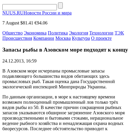
NUUS.RU
Новости России и мира
7 August
$81.41
€94.06
Общество
Экономика
Политика
Экология
Технологии
ТЭК
Происшествия
Компании
Москва
Культура
О проекте
Запасы рыбы в Азовском море подходят к концу
24.12.2013, 16:59
В Азовском море исчерпаны промысловые запасы
подавляющего большинства видов обитающих здесь
промысловых рыб. Такая оценка дана Государственной
экологической инспекцией Минприроды Украины.
По данным организации, в море к настоящему времени
возможен полноценный промышленный лов только трёх
видов рыбы из 50. В качестве причин сокращения рыбных
запасов указываются обширное загрязнение Азовского моря
производственными и бытовыми стоками, нерациональное
ведение рыбного хозяйства и ненадлежащая охрана водных
биоресурсов. Последнее обстоятельство приводит к