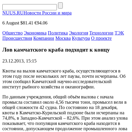
NUUS.RU
Новости России и мира
6 August
$81.41
€94.06
Общество
Экономика
Политика
Экология
Технологии
ТЭК
Происшествия
Компании
Москва
Культура
О проекте
Лов камчатского краба подходит к концу
23.12.2013, 15:15
Квоты на вылов камчатского краба, осуществляющегося в
этом году после нескольких лет паузы, почти исчерпаны. Об
этом сообщил Камчатский научно-исследовательский
институт рыбного хозяйства и океанографии.
По данным учреждения, общий объём вылова с начала
промысла составил около 4,56 тысячи тонн, промысел вели в
общей сложности 42 судна. По состоянию на 18 декабря,
квоты в Камчатско-Курильской подзоне были исчерпаны на
74,8%, в Западно-Камчатской – 82,6%. При этом анализ улова
показывает, что популяция камчатского краба находится в
состоянии, допускающем продолжение промышленного лова