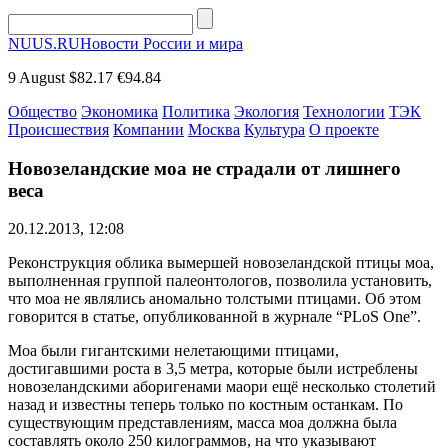
NUUS.RU
Новости России и мира
9 August
$82.17
€94.84
Общество
Экономика
Политика
Экология
Технологии
ТЭК
Происшествия
Компании
Москва
Культура
О проекте
Новозеландские моа не страдали от лишнего
веса
20.12.2013, 12:08
Реконструкция облика вымершей новозеландской птицы моа,
выполненная группой палеонтологов, позволила установить,
что моа не являлись аномально толстыми птицами. Об этом
говорится в статье, опубликованной в журнале “PLoS One”.
Моа были гигантскими нелетающими птицами,
достигавшими роста в 3,5 метра, которые были истреблены
новозеландскими аборигенами маори ещё несколько столетий
назад и известны теперь только по костным останкам. По
существующим представлениям, масса моа должна была
составлять около 250 килограммов, на что указывают