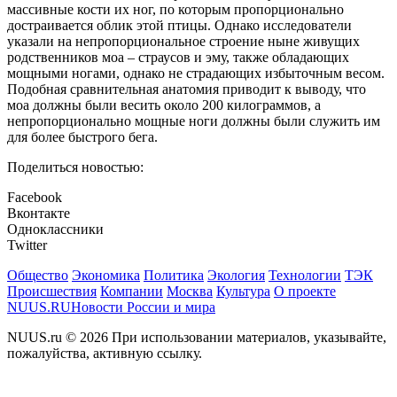
массивные кости их ног, по которым пропорционально
достраивается облик этой птицы. Однако исследователи
указали на непропорциональное строение ныне живущих
родственников моа – страусов и эму, также обладающих
мощными ногами, однако не страдающих избыточным весом.
Подобная сравнительная анатомия приводит к выводу, что
моа должны были весить около 200 килограммов, а
непропорционально мощные ноги должны были служить им
для более быстрого бега.
Поделиться новостью:
Facebook
Вконтакте
Одноклассники
Twitter
Общество
Экономика
Политика
Экология
Технологии
ТЭК
Происшествия
Компании
Москва
Культура
О проекте
NUUS.RU
Новости России и мира
NUUS.ru © 2026 При использовании материалов, указывайте,
пожалуйства, активную ссылку.