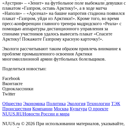
«Аустрия» – «Зенит» на футбольное поле выбежали девушки с
плакатом «Газпром, оставь Арктику!», а в ходе матча
«Наполи» – «Арсенал» на башне напротив стадиона появился
плакат «Газпром, уйди из Арктики!». Кроме того, во время
пресс-конференции главного тренера мадридского «Реала» с
помощью аппаратуры дистанционного управления за
спинами участников удалось вывесить плакат «Спасите
Арктику! Покажите Газпрому красную карточку!».
Экологи рассчитывают таким образом привлечь внимание к
проблеме промышленного освоения Арктики
многомиллионной армии футбольных болельщиков.
Поделиться новостью:
Facebook
Вконтакте
Одноклассники
Twitter
Общество
Экономика
Политика
Экология
Технологии
ТЭК
Происшествия
Компании
Москва
Культура
О проекте
NUUS.RU
Новости России и мира
NUUS.ru © 2026 При использовании материалов, указывайте,