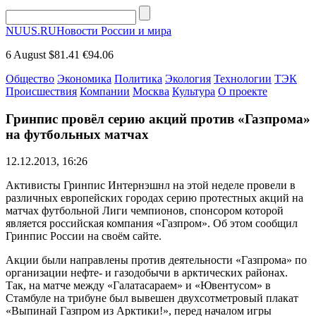
NUUS.RU
Новости России и мира
6 August
$81.41
€94.06
Общество
Экономика
Политика
Экология
Технологии
ТЭК
Происшествия
Компании
Москва
Культура
О проекте
Гринпис провёл серию акций против «Газпрома»
на футбольных матчах
12.12.2013, 16:26
Активисты Гринпис Интернэшнл на этой неделе провели в
различных европейских городах серию протестных акций на
матчах футбольной Лиги чемпионов, спонсором которой
является российская компания «Газпром». Об этом сообщил
Гринпис России на своём сайте.
Акции были направлены против деятельности «Газпрома» по
организации нефте- и газодобычи в арктических районах.
Так, на матче между «Галатасараем» и «Ювентусом» в
Стамбуле на трибуне был вывешен двухсотметровый плакат
«Выпинай Газпром из Арктики!», перед началом игры