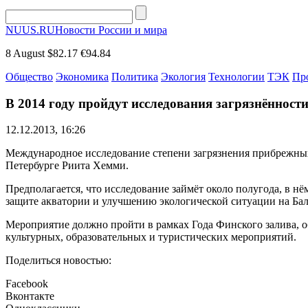
NUUS.RU
Новости России и мира
8 August
$82.17
€94.84
Общество
Экономика
Политика
Экология
Технологии
ТЭК
Пр
В 2014 году пройдут исследования загрязнённост
12.12.2013, 16:26
Международное исследование степени загрязнения прибрежных 
Петербурге Риита Хемми.
Предполагается, что исследование займёт около полугода, в 
защите акватории и улучшению экологической ситуации на Ба
Мероприятие должно пройти в рамках Года Финского залива, о
культурных, образовательных и туристических мероприятий.
Поделиться новостью:
Facebook
Вконтакте