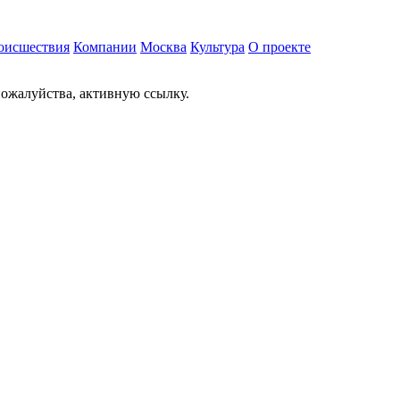
оисшествия
Компании
Москва
Культура
О проекте
ожалуйства, активную ссылку.