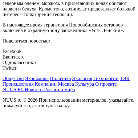
северным оленем, моржом, в прилегающих водах обитают
нарвал и белуха. Кроме того, архипелаг представляет большой
интерес с точки зрения геологии.
В настоящее время территория Новосибирских островов
включена в охранную зону заповедника «Усть-Ленский».
Поделиться новостью:
Facebook
Вконтакте
Одноклассники
Twitter
Общество
Экономика
Политика
Экология
Технологии
ТЭК
Происшествия
Компании
Москва
Культура
О проекте
NUUS.RU
Новости России и мира
NUUS.ru © 2026 При использовании материалов, указывайте,
пожалуйства, активную ссылку.