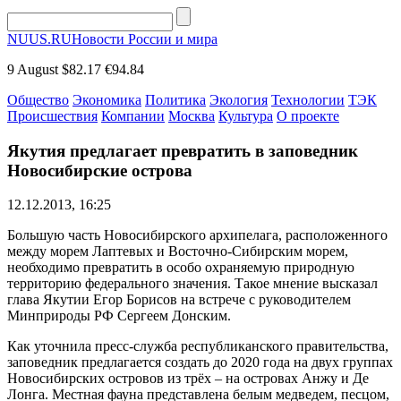
NUUS.RU
Новости России и мира
9 August
$82.17
€94.84
Общество
Экономика
Политика
Экология
Технологии
ТЭК
Происшествия
Компании
Москва
Культура
О проекте
Якутия предлагает превратить в заповедник
Новосибирские острова
12.12.2013, 16:25
Большую часть Новосибирского архипелага, расположенного
между морем Лаптевых и Восточно-Сибирским морем,
необходимо превратить в особо охраняемую природную
территорию федерального значения. Такое мнение высказал
глава Якутии Егор Борисов на встрече с руководителем
Минприроды РФ Сергеем Донским.
Как уточнила пресс-служба республиканского правительства,
заповедник предлагается создать до 2020 года на двух группах
Новосибирских островов из трёх – на островах Анжу и Де
Лонга. Местная фауна представлена белым медведем, песцом,