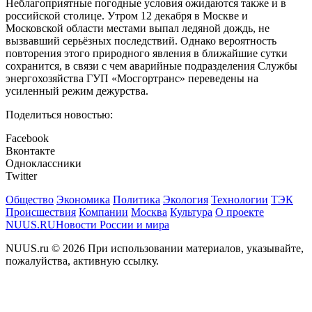
Неблагоприятные погодные условия ожидаются также и в
российской столице. Утром 12 декабря в Москве и
Московской области местами выпал ледяной дождь, не
вызвавший серьёзных последствий. Однако вероятность
повторения этого природного явления в ближайшие сутки
сохранится, в связи с чем аварийные подразделения Службы
энергохозяйства ГУП «Мосгортранс» переведены на
усиленный режим дежурства.
Поделиться новостью:
Facebook
Вконтакте
Одноклассники
Twitter
Общество
Экономика
Политика
Экология
Технологии
ТЭК
Происшествия
Компании
Москва
Культура
О проекте
NUUS.RU
Новости России и мира
NUUS.ru © 2026 При использовании материалов, указывайте,
пожалуйства, активную ссылку.