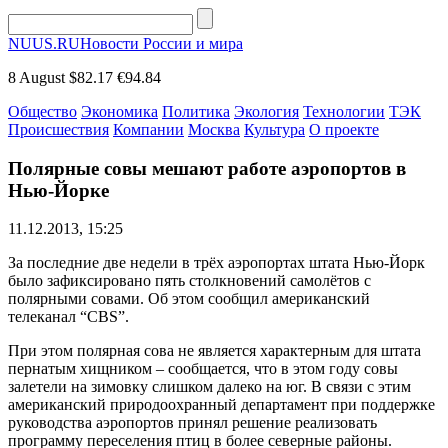
NUUS.RU
Новости России и мира
8 August
$82.17
€94.84
Общество
Экономика
Политика
Экология
Технологии
ТЭК
Происшествия
Компании
Москва
Культура
О проекте
Полярные совы мешают работе аэропортов в
Нью-Йорке
11.12.2013, 15:25
За последние две недели в трёх аэропортах штата Нью-Йорк
было зафиксировано пять столкновений самолётов с
полярными совами. Об этом сообщил американский
телеканал “CBS”.
При этом полярная сова не является характерным для штата
пернатым хищником – сообщается, что в этом году совы
залетели на зимовку слишком далеко на юг. В связи с этим
американский природоохранный департамент при поддержке
руководства аэропортов принял решение реализовать
программу переселения птиц в более северные районы.