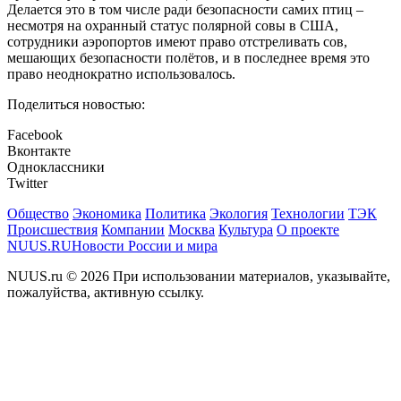
Делается это в том числе ради безопасности самих птиц –
несмотря на охранный статус полярной совы в США,
сотрудники аэропортов имеют право отстреливать сов,
мешающих безопасности полётов, и в последнее время это
право неоднократно использовалось.
Поделиться новостью:
Facebook
Вконтакте
Одноклассники
Twitter
Общество
Экономика
Политика
Экология
Технологии
ТЭК
Происшествия
Компании
Москва
Культура
О проекте
NUUS.RU
Новости России и мира
NUUS.ru © 2026 При использовании материалов, указывайте,
пожалуйства, активную ссылку.