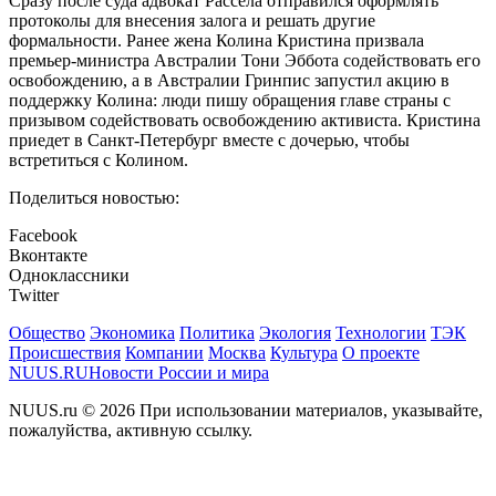
Сразу после суда адвокат Рассела отправился оформлять
протоколы для внесения залога и решать другие
формальности. Ранее жена Колина Кристина призвала
премьер-министра Австралии Тони Эббота содействовать его
освобождению, а в Австралии Гринпис запустил акцию в
поддержку Колина: люди пишу обращения главе страны с
призывом содействовать освобождению активиста. Кристина
приедет в Санкт-Петербург вместе с дочерью, чтобы
встретиться с Колином.
Поделиться новостью:
Facebook
Вконтакте
Одноклассники
Twitter
Общество
Экономика
Политика
Экология
Технологии
ТЭК
Происшествия
Компании
Москва
Культура
О проекте
NUUS.RU
Новости России и мира
NUUS.ru © 2026 При использовании материалов, указывайте,
пожалуйства, активную ссылку.