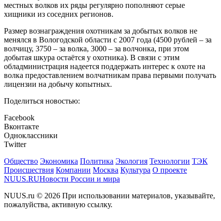
местных волков их ряды регулярно пополняют серые
хищники из соседних регионов.
Размер вознаграждения охотникам за добытых волков не
менялся в Вологодской области с 2007 года (4500 рублей – за
волчицу, 3750 – за волка, 3000 – за волчонка, при этом
добытая шкура остаётся у охотника). В связи с этим
обладминистрация надеется поддержать интерес к охоте на
волка предоставлением волчатникам права первыми получать
лицензии на добычу копытных.
Поделиться новостью:
Facebook
Вконтакте
Одноклассники
Twitter
Общество
Экономика
Политика
Экология
Технологии
ТЭК
Происшествия
Компании
Москва
Культура
О проекте
NUUS.RU
Новости России и мира
NUUS.ru © 2026 При использовании материалов, указывайте,
пожалуйства, активную ссылку.