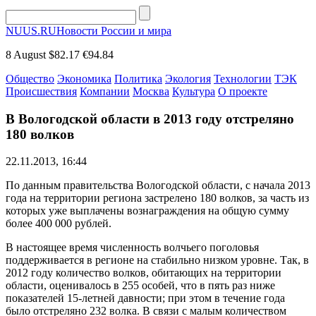
NUUS.RU
Новости России и мира
8 August
$82.17
€94.84
Общество
Экономика
Политика
Экология
Технологии
ТЭК
Происшествия
Компании
Москва
Культура
О проекте
В Вологодской области в 2013 году отстреляно
180 волков
22.11.2013, 16:44
По данным правительства Вологодской области, с начала 2013
года на территории региона застрелено 180 волков, за часть из
которых уже выплачены вознаграждения на общую сумму
более 400 000 рублей.
В настоящее время численность волчьего поголовья
поддерживается в регионе на стабильно низком уровне. Так, в
2012 году количество волков, обитающих на территории
области, оценивалось в 255 особей, что в пять раз ниже
показателей 15-летней давности; при этом в течение года
было отстреляно 232 волка. В связи с малым количеством