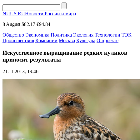
NUUS.RU
Новости России и мира
8 August
$82.17
€94.84
Общество
Экономика
Политика
Экология
Технологии
ТЭК
Происшествия
Компании
Москва
Культура
О проекте
Искусственное выращивание редких куликов
приносит результаты
21.11.2013, 19:46