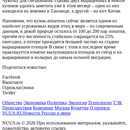
Чукотку для гнездования. Однако двух выращенных в неволе
куликов удалось заметить уже в этом месяце – один из них
находился на зимовке в Таиланде, а другой – на юге Китая.
Напомним, что кулик-лопатень сейчас является одним из
наиболее угрожаемых видов птиц в мире – по современным
данным, в дикой природе осталось от 100 до 200 пар лопатня,
причём его численность стабильно сокращается на 25%
ежегодно, а потери приходятся большей частью на стадию
выращивания птенцов В связи с этим в последнее время
практикуется изъятие вылупившихся птенцов из гнёзд и их
выращивание в вольерах до начала осенней миграции.
Поделиться новостью:
Facebook
Вконтакте
Одноклассники
Twitter
Общество
Экономика
Политика
Экология
Технологии
ТЭК
Происшествия
Компании
Москва
Культура
О проекте
NUUS.RU
Новости России и мира
NUUS.ru © 2026 При использовании материалов, указывайте,
пожалуйства, активную ссылку.