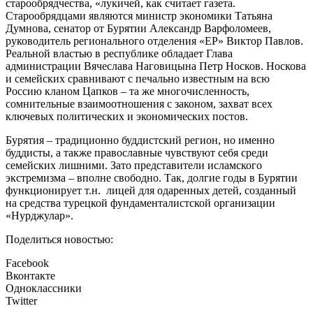
старообрядчества, «лукичей, как считает газета.
Старообрядцами являются министр экономики Татьяна
Думнова, сенатор от Бурятии Александр Варфоломеев,
руководитель регионального отделения «ЕР» Виктор Павлов.
Реальной властью в республике обладает Глава
администрации Вячеслава Наговицына Петр Носков. Носкова
и семейских сравнивают с печально известным на всю
Россию кланом Цапков – та же многочисленность,
сомнительные взаимоотношения с законом, захват всех
ключевых политических и экономических постов.
Бурятия – традиционно буддистский регион, но именно
буддисты, а также православные чувствуют себя среди
семейских лишними. Зато представители исламского
экстремизма – вполне свободно. Так, долгие годы в Бурятии
функционирует т.н. лицей для одаренных детей, созданный
на средства турецкой фундаменталистской организации
«Нурджулар».
Поделиться новостью:
Facebook
Вконтакте
Одноклассники
Twitter