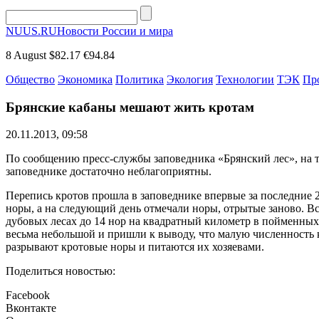
NUUS.RU
Новости России и мира
8 August
$82.17
€94.84
Общество
Экономика
Политика
Экология
Технологии
ТЭК
Пр
Брянские кабаны мешают жить кротам
20.11.2013, 09:58
По сообщению пресс-службы заповедника «Брянский лес», на т
заповеднике достаточно неблагоприятны.
Перепись кротов прошла в заповеднике впервые за последние 
норы, а на следующий день отмечали норы, отрытые заново. Вс
дубовых лесах до 14 нор на квадратный километр в пойменных
весьма небольшой и пришли к выводу, что малую численность 
разрывают кротовые норы и питаются их хозяевами.
Поделиться новостью:
Facebook
Вконтакте