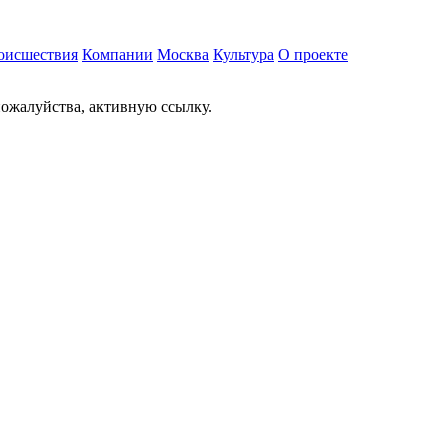
оисшествия
Компании
Москва
Культура
О проекте
ожалуйства, активную ссылку.