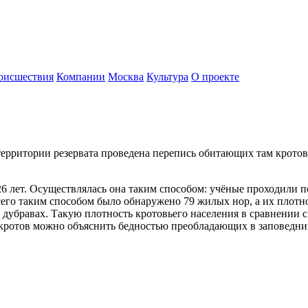
оисшествия
Компании
Москва
Культура
О проекте
ерритории резервата проведена перепись обитающих там кротов,
26 лет. Осуществлялась она таким способом: учёные проходили
его таким способом было обнаружено 79 жилых нор, а их плотно
 дубравах. Такую плотность кротовьего населения в сравнении 
кротов можно объяснить бедностью преобладающих в заповедник