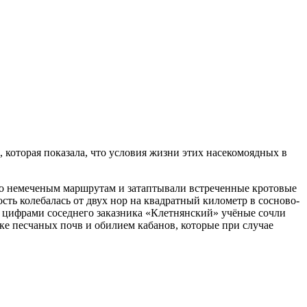
 которая показала, что условия жизни этих насекомоядных в
 по немеченым маршрутам и затаптывали встреченные кротовые
сть колебалась от двух нор на квадратный километр в сосново-
с цифрами соседнего заказника «Клетнянский» учёные сочли
е песчаных почв и обилием кабанов, которые при случае