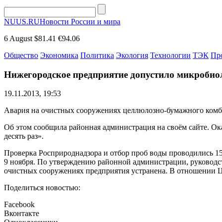
NUUS.RU
Новости России и мира
6 August
$81.41
€94.06
Общество
Экономика
Политика
Экология
Технологии
ТЭК
Пр
Нижегородское предприятие допустило микробиол
19.11.2013, 19:53
Авария на очистных сооружениях целлюлозно-бумажного комби
Об этом сообщила районная администрация на своём сайте. Ок
десять раз».
Проверка Росприроднадзора и отбор проб воды проводились 15 
9 ноября. По утверждению районной администрации, руководст
очистных сооружениях предприятия устранена. В отношении Ц
Поделиться новостью:
Facebook
Вконтакте