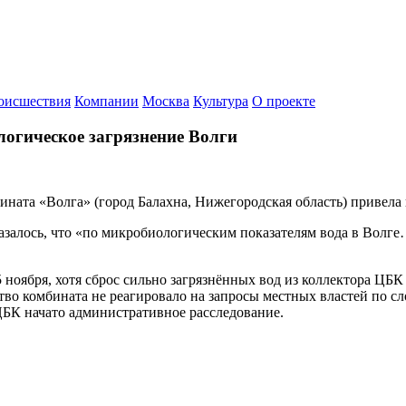
оисшествия
Компании
Москва
Культура
О проекте
огическое загрязнение Волги
ната «Волга» (город Балахна, Нижегородская область) привела
азалось, что «по микробиологическим показателям вода в Волг
ноября, хотя сброс сильно загрязнённых вод из коллектора ЦБК
во комбината не реагировало на запросы местных властей по с
БК начато административное расследование.