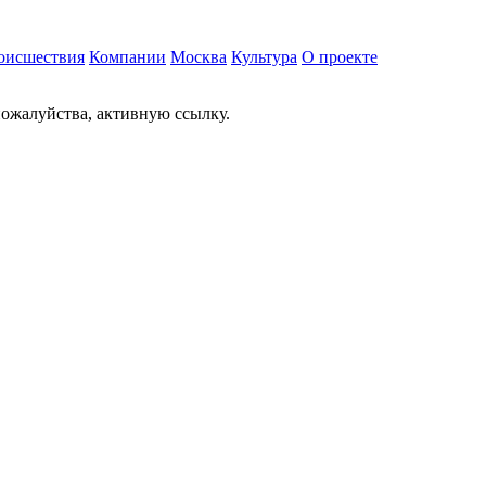
оисшествия
Компании
Москва
Культура
О проекте
ожалуйства, активную ссылку.