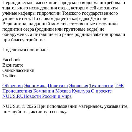
Периодическое высыхание городского водоёма потребовало
тщательного исследования озера, которым сейчас заняты
учёные кафедры гидрологии Томского государственного
университета. По словам доцента кафедры Дмитрия
Вершинина, на данный момент естественные источники
подпитки озера (родники или грунтовые воды) не
обнаружены, а питавшие его ранее родники забетонировали
при благоустройстве.
Поделиться новостью:
Facebook
Вконтакте
Одноклассники
Twitter
Общество
Экономика
Политика
Экология
Технологии
ТЭК
Происшествия
Компании
Москва
Культура
О проекте
NUUS.RU
Новости России и мира
NUUS.ru © 2026 При использовании материалов, указывайте,
пожалуйства, активную ссылку.