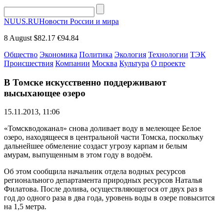
NUUS.RU
Новости России и мира
8 August
$82.17
€94.84
Общество
Экономика
Политика
Экология
Технологии
ТЭК
Происшествия
Компании
Москва
Культура
О проекте
В Томске искусственно поддерживают
высыхающее озеро
15.11.2013, 11:06
«Томскводоканал» снова доливает воду в мелеющее Белое
озеро, находящееся в центральной части Томска, поскольку
дальнейшее обмеление создаст угрозу карпам и белым
амурам, выпущенным в этом году в водоём.
Об этом сообщила начальник отдела водных ресурсов
регионального департамента природных ресурсов Наталья
Филатова. После долива, осуществляющегося от двух раз в
год до одного раза в два года, уровень воды в озере повысится
на 1,5 метра.