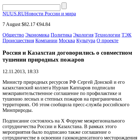
NUUS.RU
Новости России и мира
7 August
$82.17
€94.84
Общество
Экономика
Политика
Экология
Технологии
ТЭК
Происшествия
Компании
Москва
Культура
О проекте
Россия и Казахстан договорились о совместном
тушении природных пожаров
12.11.2013, 18:33
Министр природных ресурсов РФ Сергей Донской и его
казахстанский коллега Нурлан Каппаров подписали
межправительственное соглашение по профилактике и
тушению лесных и степных пожаров на приграничных
территориях. Об этом сообщила пресс-служба российского
Минприроды.
Подписание состоялось на X Форуме межрегионального
сотрудничества России и Казахстана. В рамках этого
мероприятия было подписано также соглашение о
сотрудничестве в освоении газоконденсатного месторождения