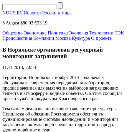
NUUS.RU
Новости России и мира
6 August
$80.93
€93.19
Общество
Экономика
Политика
Экология
Технологии
ТЭК
Происшествия
Компании
Москва
Культура
О проекте
В Норильске организован регулярный
мониторинг загрязнений
11.11.2013, 20:53
Территорию Норильска с ноября 2013 года начала
обслуживать современная передвижная лаборатория,
предназначенная для выявления выбросов загрязняющих
веществ в атмосферу и водные объекты. Об этом сообщила
пресс-служба прокуратуры Красноярского края.
Тем самым реализовано исковое заявление прокуратуры
Норильска об обязании Росгидромета обеспечить
функционирование системы наблюдений и мониторинга
загрязнения окружающей среды на территории города,
удовлетворённое в суде.