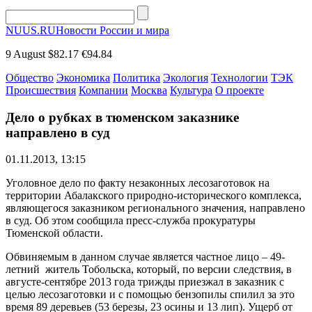
NUUS.RU
Новости России и мира
9 August
$82.17
€94.84
Общество
Экономика
Политика
Экология
Технологии
ТЭК
Происшествия
Компании
Москва
Культура
О проекте
Дело о рубках в тюменском заказнике
направлено в суд
01.11.2013, 13:15
Уголовное дело по факту незаконных лесозаготовок на
территории Абалакского природно-исторического комплекса,
являющегося заказником регионального значения, направлено
в суд. Об этом сообщила пресс-служба прокуратуры
Тюменской области.
Обвиняемым в данном случае является частное лицо – 49-
летний житель Тобольска, который, по версии следствия, в
августе-сентябре 2013 года трижды приезжал в заказник с
целью лесозаготовки и с помощью бензопилы спилил за это
время 89 деревьев (53 березы, 23 осины и 13 лип). Ущерб от