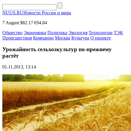
NUUS.RU
Новости России и мира
7 August
$82.17
€94.84
Общество
Экономика
Политика
Экология
Технологии
ТЭК
Происшествия
Компании
Москва
Культура
О проекте
Урожайность сельхозкультур по-прежнему
растёт
01.11.2013, 13:14