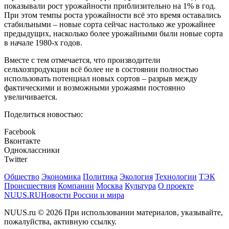
показывали рост урожайности приблизительно на 1% в год.
При этом темпы роста урожайности всё это время оставались
стабильными – новые сорта сейчас настолько же урожайнее
предыдущих, насколько более урожайными были новые сорта
в начале 1980-х годов.
Вместе с тем отмечается, что производители
сельхозпродукции всё более не в состоянии полностью
использовать потенциал новых сортов – разрыв между
фактическими и возможными урожаями постоянно
увеличивается.
Поделиться новостью:
Facebook
Вконтакте
Одноклассники
Twitter
Общество
Экономика
Политика
Экология
Технологии
ТЭК
Происшествия
Компании
Москва
Культура
О проекте
NUUS.RU
Новости России и мира
NUUS.ru © 2026 При использовании материалов, указывайте,
пожалуйства, активную ссылку.