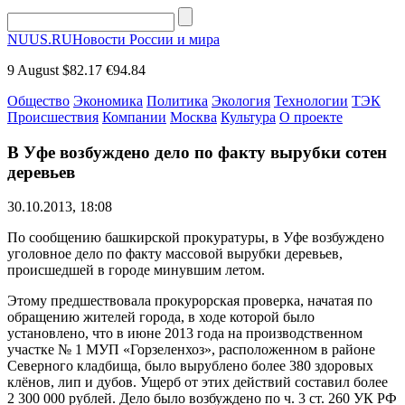
NUUS.RU
Новости России и мира
9 August
$82.17
€94.84
Общество
Экономика
Политика
Экология
Технологии
ТЭК
Происшествия
Компании
Москва
Культура
О проекте
В Уфе возбуждено дело по факту вырубки сотен
деревьев
30.10.2013, 18:08
По сообщению башкирской прокуратуры, в Уфе возбуждено
уголовное дело по факту массовой вырубки деревьев,
происшедшей в городе минувшим летом.
Этому предшествовала прокурорская проверка, начатая по
обращению жителей города, в ходе которой было
установлено, что в июне 2013 года на производственном
участке № 1 МУП «Горзеленхоз», расположенном в районе
Северного кладбища, было вырублено более 380 здоровых
клёнов, лип и дубов. Ущерб от этих действий составил более
2 300 000 рублей. Дело было возбуждено по ч. 3 ст. 260 УК РФ